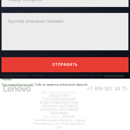
ОТПРАВИТЬ
Нажимая на кнопку «Отправить», вы даете согласие на обработку своих
персональных
данных
Для правообладателей
| Сайт не является публичной офертой.
+7 499 501 34 75
Юр. Наименование:
ОБЩЕСТВО
С ОГРАНИЧЕННОЙ
ОТВЕТСТВЕННОСТЬЮ
«РЕМОНТ БЫТОВОЙ
ТЕХНИКИ» БЫТОВОЙ
ТЕХНИКИ»
Юр. Адрес:
454138,
Челябинская область, город
Челябинск, ул. Чайковского,
д.7