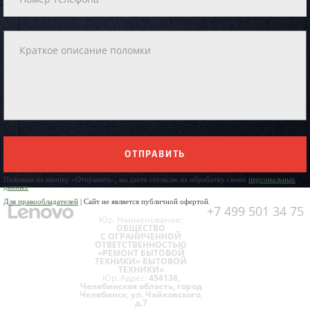
ОТПРАВИТЬ
Нажимая на кнопку «Отправить», вы даете согласие на обработку своих
персональных
данных
Для правообладателей
| Сайт не является публичной офертой.
+7 499 501 34 75
Юр. Наименование:
ОБЩЕСТВО
С ОГРАНИЧЕННОЙ
ОТВЕТСТВЕННОСТЬЮ
«РЕМОНТ БЫТОВОЙ
ТЕХНИКИ» БЫТОВОЙ
ТЕХНИКИ»
Юр. Адрес:
454138,
Челябинская область, город
Челябинск, ул. Чайковского,
д.7