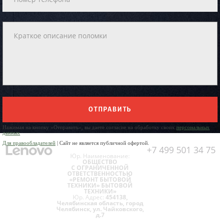
ОТПРАВИТЬ
Нажимая на кнопку «Отправить», вы даете согласие на обработку своих
персональных
данных
Для правообладателей
| Сайт не является публичной офертой.
+7 499 501 34 75
Юр. Наименование:
ОБЩЕСТВО
С ОГРАНИЧЕННОЙ
ОТВЕТСТВЕННОСТЬЮ
«РЕМОНТ БЫТОВОЙ
ТЕХНИКИ» БЫТОВОЙ
ТЕХНИКИ»
Юр. Адрес:
454138,
Челябинская область, город
Челябинск, ул. Чайковского,
д.7