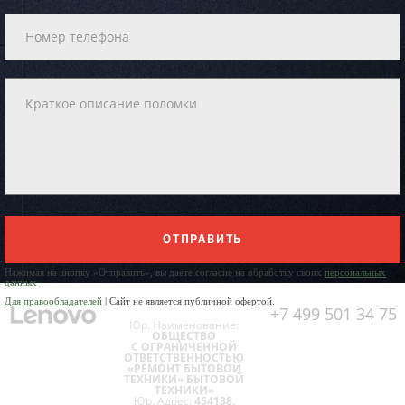
ОТПРАВИТЬ
Нажимая на кнопку «Отправить», вы даете согласие на обработку своих
персональных
данных
Для правообладателей
| Сайт не является публичной офертой.
+7 499 501 34 75
Юр. Наименование:
ОБЩЕСТВО
С ОГРАНИЧЕННОЙ
ОТВЕТСТВЕННОСТЬЮ
«РЕМОНТ БЫТОВОЙ
ТЕХНИКИ» БЫТОВОЙ
ТЕХНИКИ»
Юр. Адрес:
454138,