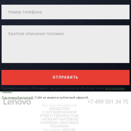
ОТПРАВИТЬ
Нажимая на кнопку «Отправить», вы даете согласие на обработку своих
персональных
данных
Для правообладателей
| Сайт не является публичной офертой.
+7 499 501 34 75
Юр. Наименование:
ОБЩЕСТВО
С ОГРАНИЧЕННОЙ
ОТВЕТСТВЕННОСТЬЮ
«РЕМОНТ БЫТОВОЙ
ТЕХНИКИ» БЫТОВОЙ
ТЕХНИКИ»
Юр. Адрес:
454138,