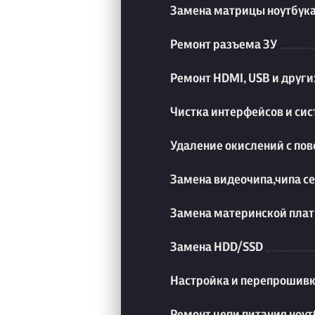
Замена матрицы ноутбук
Ремонт разъема ЗУ
Ремонт HDMI, USB и друг
Чистка интерфейсов и си
Удаление окислений с пов
Замена видеочипа,чипа с
Замена материнской плат
Замена HDD/SSD
Настройка и перепрошивк
Ремонт цепи питания ноут