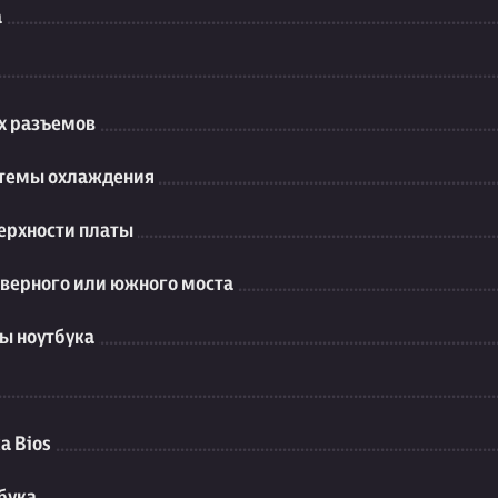
а
их разъемов
стемы охлаждения
ерхности платы
еверного или южного моста
ы ноутбука
а Bios
бука