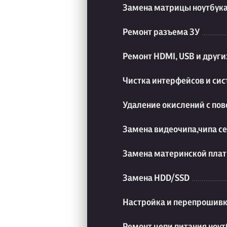
Замена матрицы ноутбук
Ремонт разъема ЗУ
Ремонт HDMI, USB и друг
Чистка интерфейсов и си
Удаление окислений с пов
Замена видеочипа,чипа с
Замена материнской плат
Замена HDD/SSD
Настройка и перепрошивк
Ремонт цепи питания ноут