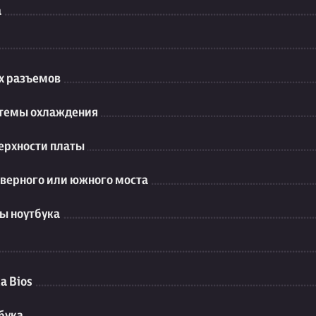
а
их разъемов
стемы охлаждения
ерхности платы
еверного или южного моста
ы ноутбука
а Bios
бука