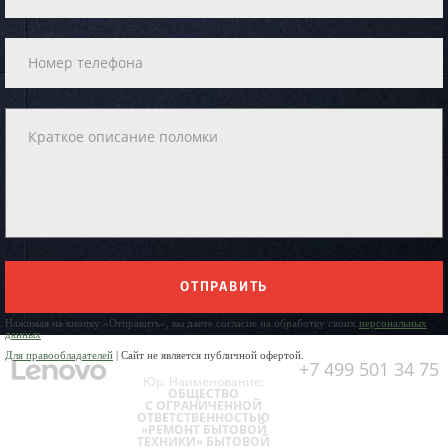
ОТПРАВИТЬ
Нажимая на кнопку «Отправить», вы даете согласие на обработку своих
персональных
данных
Для правообладателей
| Сайт не является публичной офертой.
+7 499 501 34 75
Юр. Наименование:
ОБЩЕСТВО
С ОГРАНИЧЕННОЙ
ОТВЕТСТВЕННОСТЬЮ
«РЕМОНТ БЫТОВОЙ
ТЕХНИКИ» БЫТОВОЙ