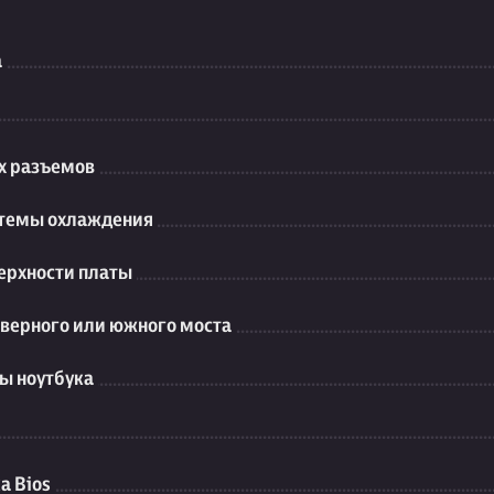
а
их разъемов
стемы охлаждения
ерхности платы
еверного или южного моста
ы ноутбука
а Bios