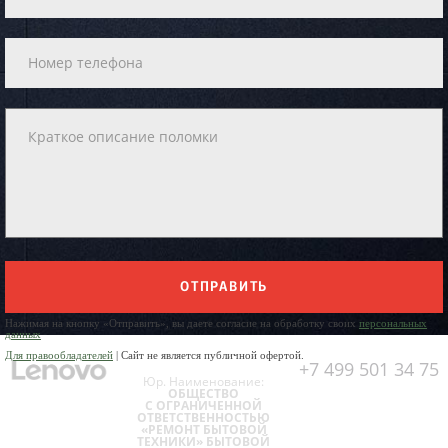
ОТПРАВИТЬ
Нажимая на кнопку «Отправить», вы даете согласие на обработку своих
персональных
данных
Для правообладателей
| Сайт не является публичной офертой.
+7 499 501 34 75
Юр. Наименование:
ОБЩЕСТВО
С ОГРАНИЧЕННОЙ
ОТВЕТСТВЕННОСТЬЮ
«РЕМОНТ БЫТОВОЙ
ТЕХНИКИ» БЫТОВОЙ