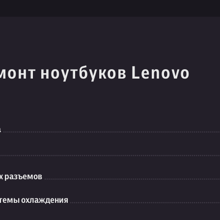
монт ноутбуков Lenovo
а
их разъемов
стемы охлаждения