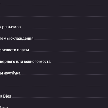
а
их разъемов
стемы охлаждения
ерхности платы
еверного или южного моста
ы ноутбука
а Bios
бука