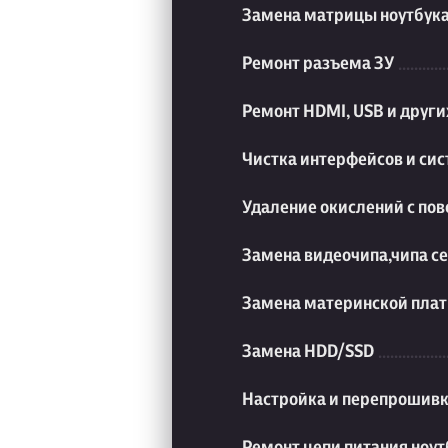
Замена матрицы ноутбук
Ремонт разъема ЗУ
Ремонт HDMI, USB и друг
Чистка интерфейсов и си
Удаление окислений с пов
Замена видеочипа,чипа с
Замена материнской плат
Замена HDD/SSD
Настройка и перепрошивк
Ремонт цепи питания ноут