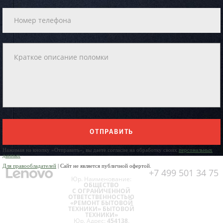
ОТПРАВИТЬ
Нажимая на кнопку «Отправить», вы даете согласие на обработку своих
персональных
данных
Для правообладателей
| Сайт не является публичной офертой.
+7 499 501 34 75
Юр. Наименование:
ОБЩЕСТВО
С ОГРАНИЧЕННОЙ
ОТВЕТСТВЕННОСТЬЮ
«РЕМОНТ БЫТОВОЙ
ТЕХНИКИ» БЫТОВОЙ
ТЕХНИКИ»
Юр. Адрес:
454138,