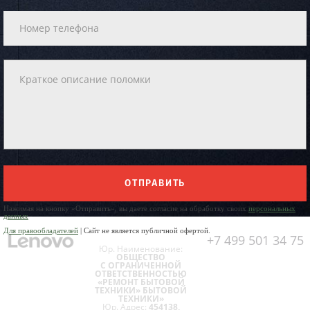
ОТПРАВИТЬ
Нажимая на кнопку «Отправить», вы даете согласие на обработку своих
персональных
данных
Для правообладателей
| Сайт не является публичной офертой.
+7 499 501 34 75
Юр. Наименование:
ОБЩЕСТВО
С ОГРАНИЧЕННОЙ
ОТВЕТСТВЕННОСТЬЮ
«РЕМОНТ БЫТОВОЙ
ТЕХНИКИ» БЫТОВОЙ
ТЕХНИКИ»
Юр. Адрес:
454138,