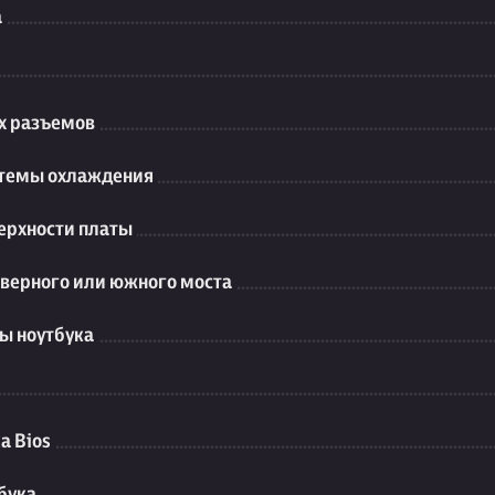
а
их разъемов
стемы охлаждения
ерхности платы
еверного или южного моста
ы ноутбука
а Bios
бука