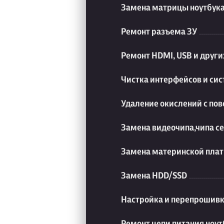
Замена матрицы ноутбук
Ремонт разъема ЗУ
Ремонт HDMI, USB и друг
Чистка интерфейсов и си
Удаление окислений с пов
Замена видеочипа,чипа с
Замена материнской плат
Замена HDD/SSD
Настройка и перепрошивк
Ремонт цепи питания ноут