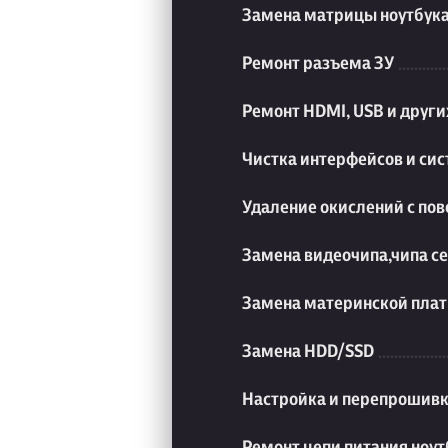
Замена матрицы ноутбук
Ремонт разъема ЗУ
Ремонт HDMI, USB и друг
Чистка интерфейсов и си
Удаление окислений с пов
Замена видеочипа,чипа с
Замена материнской плат
Замена HDD/SSD
Настройка и перепрошивк
Ремонт цепи питания ноут