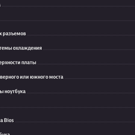
а
их разъемов
стемы охлаждения
ерхности платы
еверного или южного моста
ы ноутбука
а Bios
бука