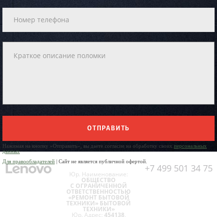
ОТПРАВИТЬ
Нажимая на кнопку «Отправить», вы даете согласие на обработку своих
персональных
данных
Для правообладателей
| Сайт не является публичной офертой.
+7 499 501 34 75
Юр. Наименование:
ОБЩЕСТВО
С ОГРАНИЧЕННОЙ
ОТВЕТСТВЕННОСТЬЮ
«РЕМОНТ БЫТОВОЙ
ТЕХНИКИ» БЫТОВОЙ
ТЕХНИКИ»
Юр. Адрес:
454138,