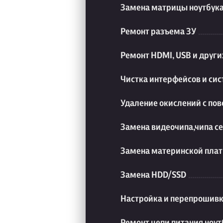
Замена матрицы ноутбук
Ремонт разъема ЗУ
Ремонт HDMI, USB и друг
Чистка интерфейсов и си
Удаление окислений с пов
Замена видеочипа,чипа с
Замена материнской плат
Замена HDD/SSD
Настройка и перепрошивк
Ремонт цепи питания ноут