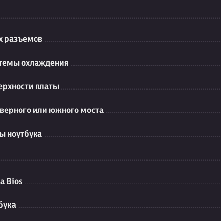
их разъемов
стемы охлаждения
ерхности платы
еверного или южного моста
ы ноутбука
а Bios
бука