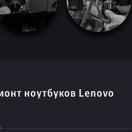
монт ноутбуков Lenovo
а