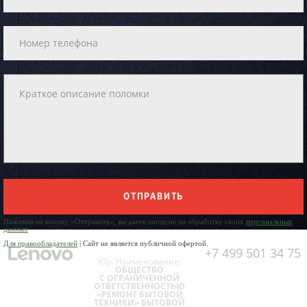
ОТПРАВИТЬ
Нажимая на кнопку «Отправить», вы даете согласие на обработку своих
персональных
данных
Для правообладателей
| Сайт не является публичной офертой.
+7 499 501 34 75
Юр. Наименование:
ОБЩЕСТВО
С ОГРАНИЧЕННОЙ
ОТВЕТСТВЕННОСТЬЮ
«РЕМОНТ БЫТОВОЙ
ТЕХНИКИ» БЫТОВОЙ