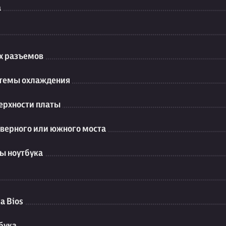
а
их разъемов
стемы охлаждения
ерхности платы
еверного или южного моста
ы ноутбука
а Bios
бука