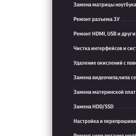
Замена матрицы ноутбук
Ремонт разъема ЗУ
Ремонт HDMI, USB и друг
Чистка интерфейсов и си
Удаление окислений с пов
Замена видеочипа,чипа с
Замена материнской плат
Замена HDD/SSD
Настройка и перепрошивк
Ремонт цепи питания ноут