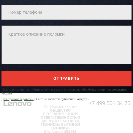
ОТПРАВИТЬ
Нажимая на кнопку «Отправить», вы даете согласие на обработку своих
персональных
данных
Для правообладателей
| Сайт не является публичной офертой.
+7 499 501 34 75
Юр. Наименование:
ОБЩЕСТВО
С ОГРАНИЧЕННОЙ
ОТВЕТСТВЕННОСТЬЮ
«РЕМОНТ БЫТОВОЙ
ТЕХНИКИ» БЫТОВОЙ
ТЕХНИКИ»
Юр. Адрес:
454138,