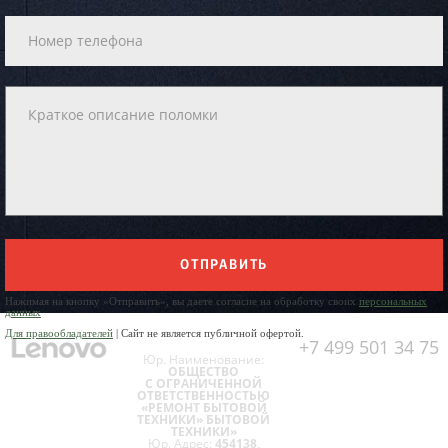
ОТПРАВИТЬ
Нажимая на кнопку «Отправить», вы даете согласие на обработку своих
персональных
данных
Для правообладателей
| Сайт не является публичной офертой.
+7 499 501 34 75
Юр. Наименование:
ОБЩЕСТВО
С ОГРАНИЧЕННОЙ
ОТВЕТСТВЕННОСТЬЮ
«РЕМОНТ БЫТОВОЙ
ТЕХНИКИ» БЫТОВОЙ
ТЕХНИКИ»
Юр. Адрес:
454138,