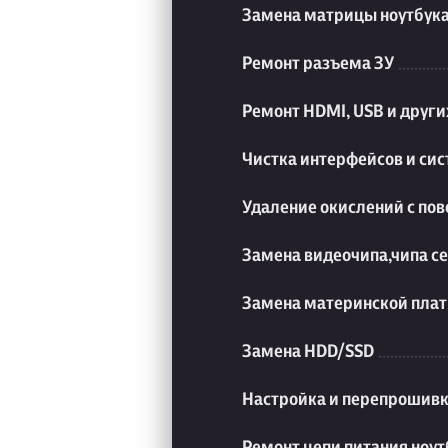
Замена матрицы ноутбук
Ремонт разъема ЗУ
Ремонт HDMI, USB и друг
Чистка интерфейсов и си
Удаление окислений с пов
Замена видеочипа,чипа с
Замена материнской плат
Замена HDD/SSD
Настройка и перепрошивк
Ремонт цепи питания ноут