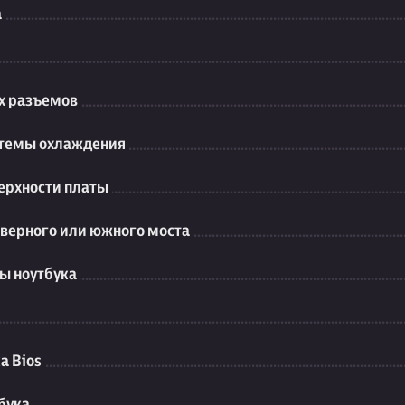
а
их разъемов
стемы охлаждения
ерхности платы
еверного или южного моста
ы ноутбука
а Bios
бука