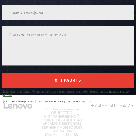
ОТПРАВИТЬ
Нажимая на кнопку «Отправить», вы даете согласие на обработку своих
персональных
данных
Для правообладателей
| Сайт не является публичной офертой.
+7 499 501 34 75
Юр. Наименование:
ОБЩЕСТВО
С ОГРАНИЧЕННОЙ
ОТВЕТСТВЕННОСТЬЮ
«РЕМОНТ БЫТОВОЙ
ТЕХНИКИ» БЫТОВОЙ
ТЕХНИКИ»
Юр. Адрес:
454138,