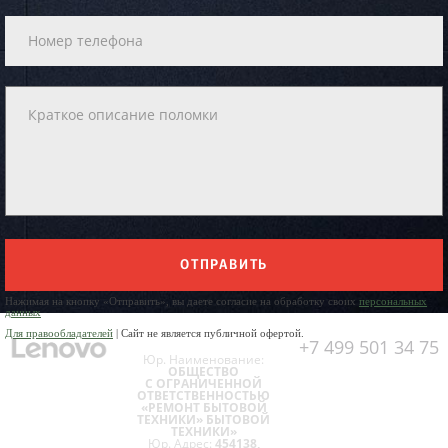
ОТПРАВИТЬ
Нажимая на кнопку «Отправить», вы даете согласие на обработку своих
персональных
данных
Для правообладателей
| Сайт не является публичной офертой.
+7 499 501 34 75
Юр. Наименование:
ОБЩЕСТВО
С ОГРАНИЧЕННОЙ
ОТВЕТСТВЕННОСТЬЮ
«РЕМОНТ БЫТОВОЙ
ТЕХНИКИ» БЫТОВОЙ
ТЕХНИКИ»
Юр. Адрес:
454138,