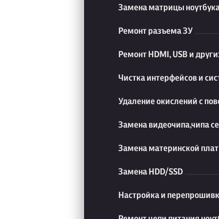
Замена матрицы ноутбук
Ремонт разъема ЗУ
Ремонт HDMI, USB и друг
Чистка интерфейсов и си
Удаление окислений с пов
Замена видеочипа,чипа с
Замена материнской плат
Замена HDD/SSD
Настройка и перепрошивк
Ремонт цепи питания ноут