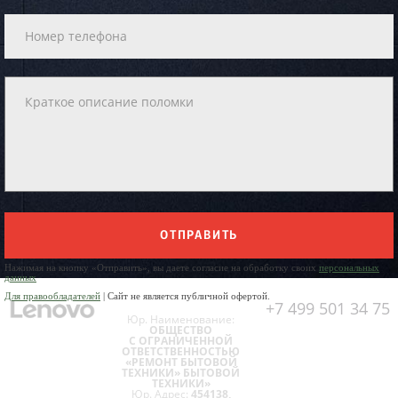
ОТПРАВИТЬ
Нажимая на кнопку «Отправить», вы даете согласие на обработку своих
персональных
данных
Для правообладателей
| Сайт не является публичной офертой.
+7 499 501 34 75
Юр. Наименование:
ОБЩЕСТВО
С ОГРАНИЧЕННОЙ
ОТВЕТСТВЕННОСТЬЮ
«РЕМОНТ БЫТОВОЙ
ТЕХНИКИ» БЫТОВОЙ
ТЕХНИКИ»
Юр. Адрес:
454138,