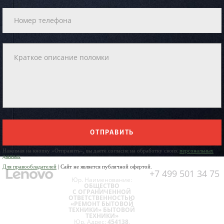
ОТПРАВИТЬ
Нажимая на кнопку «Отправить», вы даете согласие на обработку своих
персональных
данных
Для правообладателей
| Сайт не является публичной офертой.
+7 499 501 34 75
Юр. Наименование:
ОБЩЕСТВО
С ОГРАНИЧЕННОЙ
ОТВЕТСТВЕННОСТЬЮ
«РЕМОНТ БЫТОВОЙ
ТЕХНИКИ» БЫТОВОЙ
ТЕХНИКИ»
Юр. Адрес:
454138,