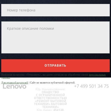
ОТПРАВИТЬ
Нажимая на кнопку «Отправить», вы даете согласие на обработку своих
персональных
данных
Для правообладателей
| Сайт не является публичной офертой.
+7 499 501 34 75
Юр. Наименование:
ОБЩЕСТВО
С ОГРАНИЧЕННОЙ
ОТВЕТСТВЕННОСТЬЮ
«РЕМОНТ БЫТОВОЙ
ТЕХНИКИ» БЫТОВОЙ
ТЕХНИКИ»
Юр. Адрес:
454138,