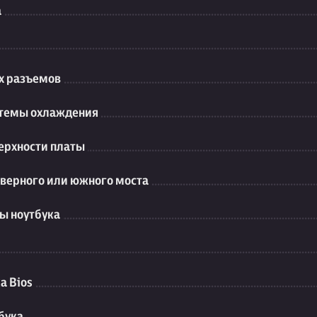
а
их разъемов
стемы охлаждения
ерхности платы
еверного или южного моста
ы ноутбука
а Bios
бука