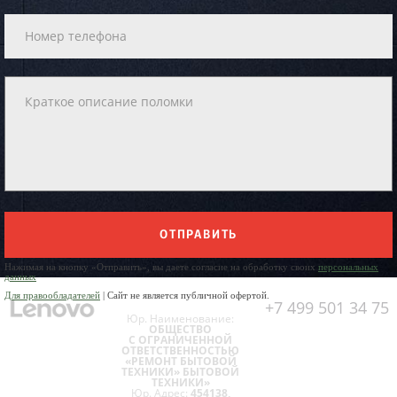
ОТПРАВИТЬ
Нажимая на кнопку «Отправить», вы даете согласие на обработку своих
персональных
данных
Для правообладателей
| Сайт не является публичной офертой.
+7 499 501 34 75
Юр. Наименование:
ОБЩЕСТВО
С ОГРАНИЧЕННОЙ
ОТВЕТСТВЕННОСТЬЮ
«РЕМОНТ БЫТОВОЙ
ТЕХНИКИ» БЫТОВОЙ
ТЕХНИКИ»
Юр. Адрес:
454138,