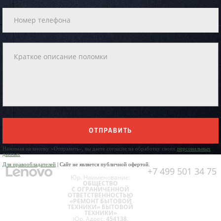
ОТПРАВИТЬ
Нажимая на кнопку «Отправить», вы даете согласие на обработку своих
персональных
данных
Для правообладателей
| Сайт не является публичной офертой.
+7 499 501 34 75
Юр. Наименование:
ОБЩЕСТВО
С ОГРАНИЧЕННОЙ
ОТВЕТСТВЕННОСТЬЮ
«РЕМОНТ БЫТОВОЙ
ТЕХНИКИ» БЫТОВОЙ
ТЕХНИКИ»
Юр. Адрес:
454138,