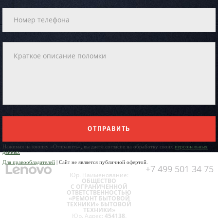
ОТПРАВИТЬ
Нажимая на кнопку «Отправить», вы даете согласие на обработку своих
персональных
данных
Для правообладателей
| Сайт не является публичной офертой.
+7 499 501 34 75
Юр. Наименование:
ОБЩЕСТВО
С ОГРАНИЧЕННОЙ
ОТВЕТСТВЕННОСТЬЮ
«РЕМОНТ БЫТОВОЙ
ТЕХНИКИ» БЫТОВОЙ
ТЕХНИКИ»
Юр. Адрес:
454138,