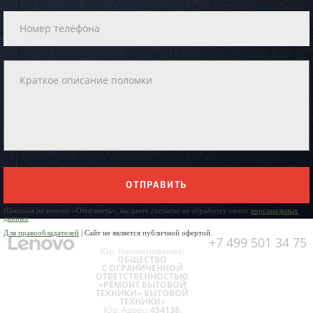
ОТПРАВИТЬ
Нажимая на кнопку «Отправить», вы даете согласие на обработку своих
персональных
данных
Для правообладателей
| Сайт не является публичной офертой.
+7 499 501 34 75
Юр. Наименование:
ОБЩЕСТВО
С ОГРАНИЧЕННОЙ
ОТВЕТСТВЕННОСТЬЮ
«РЕМОНТ БЫТОВОЙ
ТЕХНИКИ» БЫТОВОЙ
ТЕХНИКИ»
Юр. Адрес:
454138,