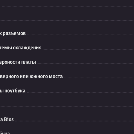
а
их разъемов
стемы охлаждения
ерхности платы
еверного или южного моста
ы ноутбука
а Bios
бука