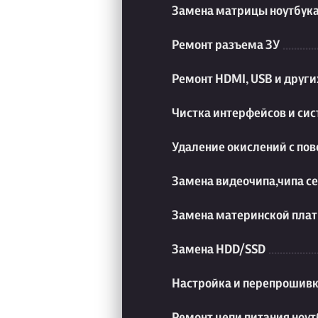
Замена матрицы ноутбук
Ремонт разъема ЗУ
Ремонт HDMI, USB и друг
Чистка интерфейсов и си
Удаление окислений с пов
Замена видеочипа,чипа с
Замена материнской плат
Замена HDD/SSD
Настройка и перепрошивк
Ремонт цепи питания ноут