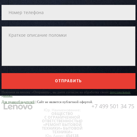
ОТПРАВИТЬ
Нажимая на кнопку «Отправить», вы даете согласие на обработку своих
персональных
данных
Для правообладателей
| Сайт не является публичной офертой.
+7 499 501 34 75
Юр. Наименование:
ОБЩЕСТВО
С ОГРАНИЧЕННОЙ
ОТВЕТСТВЕННОСТЬЮ
«РЕМОНТ БЫТОВОЙ
ТЕХНИКИ» БЫТОВОЙ
ТЕХНИКИ»
Юр. Адрес:
454138,