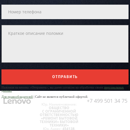
ОТПРАВИТЬ
Нажимая на кнопку «Отправить», вы даете согласие на обработку своих
персональных
данных
Для правообладателей
| Сайт не является публичной офертой.
+7 499 501 34 75
Юр. Наименование:
ОБЩЕСТВО
С ОГРАНИЧЕННОЙ
ОТВЕТСТВЕННОСТЬЮ
«РЕМОНТ БЫТОВОЙ
ТЕХНИКИ» БЫТОВОЙ
ТЕХНИКИ»
Юр. Адрес:
454138,