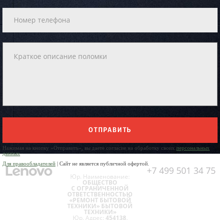
ОТПРАВИТЬ
Нажимая на кнопку «Отправить», вы даете согласие на обработку своих
персональных
данных
Для правообладателей
| Сайт не является публичной офертой.
+7 499 501 34 75
Юр. Наименование:
ОБЩЕСТВО
С ОГРАНИЧЕННОЙ
ОТВЕТСТВЕННОСТЬЮ
«РЕМОНТ БЫТОВОЙ
ТЕХНИКИ» БЫТОВОЙ
ТЕХНИКИ»
Юр. Адрес:
454138,