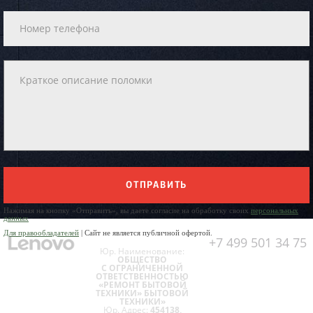
ОТПРАВИТЬ
Нажимая на кнопку «Отправить», вы даете согласие на обработку своих
персональных
данных
Для правообладателей
| Сайт не является публичной офертой.
+7 499 501 34 75
Юр. Наименование:
ОБЩЕСТВО
С ОГРАНИЧЕННОЙ
ОТВЕТСТВЕННОСТЬЮ
«РЕМОНТ БЫТОВОЙ
ТЕХНИКИ» БЫТОВОЙ
ТЕХНИКИ»
Юр. Адрес:
454138,