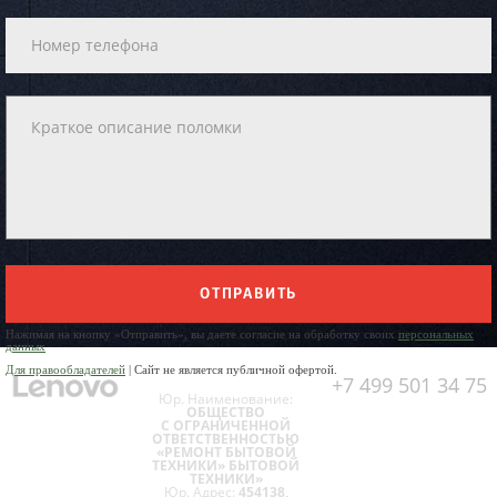
ОТПРАВИТЬ
Нажимая на кнопку «Отправить», вы даете согласие на обработку своих
персональных
данных
Для правообладателей
| Сайт не является публичной офертой.
+7 499 501 34 75
Юр. Наименование:
ОБЩЕСТВО
С ОГРАНИЧЕННОЙ
ОТВЕТСТВЕННОСТЬЮ
«РЕМОНТ БЫТОВОЙ
ТЕХНИКИ» БЫТОВОЙ
ТЕХНИКИ»
Юр. Адрес:
454138,