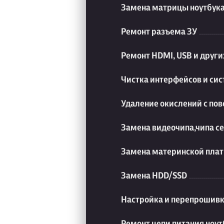
Замена матрицы ноутбук
Ремонт разъема ЗУ
Ремонт HDMI, USB и друг
Чистка интерфейсов и си
Удаление окислений с пов
Замена видеочипа,чипа с
Замена материнской плат
Замена HDD/SSD
Настройка и перепрошивк
Ремонт цепи питания ноут