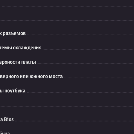
а
их разъемов
стемы охлаждения
ерхности платы
еверного или южного моста
ы ноутбука
а Bios
бука