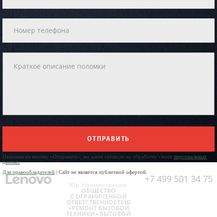
ОТПРАВИТЬ
Нажимая на кнопку «Отправить», вы даете согласие на обработку своих
персональных
данных
Для правообладателей
| Сайт не является публичной офертой.
+7 499 501 34 75
Юр. Наименование:
ОБЩЕСТВО
С ОГРАНИЧЕННОЙ
ОТВЕТСТВЕННОСТЬЮ
«РЕМОНТ БЫТОВОЙ
ТЕХНИКИ» БЫТОВОЙ