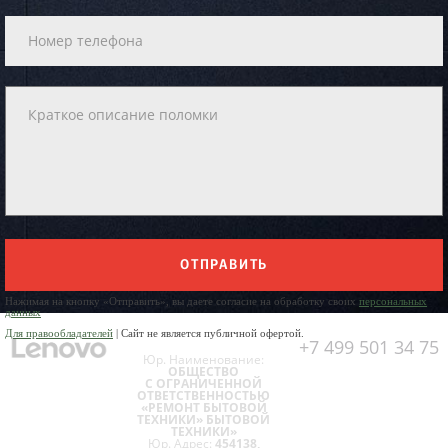
ОТПРАВИТЬ
Нажимая на кнопку «Отправить», вы даете согласие на обработку своих
персональных
данных
Для правообладателей
| Сайт не является публичной офертой.
+7 499 501 34 75
Юр. Наименование:
ОБЩЕСТВО
С ОГРАНИЧЕННОЙ
ОТВЕТСТВЕННОСТЬЮ
«РЕМОНТ БЫТОВОЙ
ТЕХНИКИ» БЫТОВОЙ
ТЕХНИКИ»
Юр. Адрес:
454138,