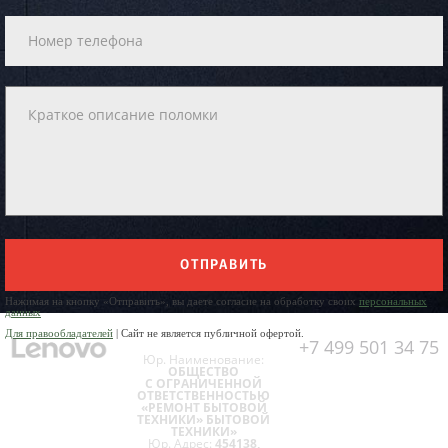
ОТПРАВИТЬ
Нажимая на кнопку «Отправить», вы даете согласие на обработку своих
персональных
данных
Для правообладателей
| Сайт не является публичной офертой.
+7 499 501 34 75
Юр. Наименование:
ОБЩЕСТВО
С ОГРАНИЧЕННОЙ
ОТВЕТСТВЕННОСТЬЮ
«РЕМОНТ БЫТОВОЙ
ТЕХНИКИ» БЫТОВОЙ
ТЕХНИКИ»
Юр. Адрес:
454138,