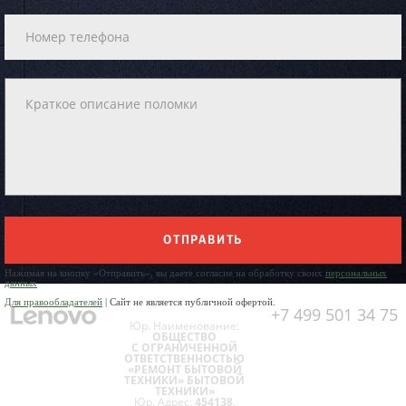
ОТПРАВИТЬ
Нажимая на кнопку «Отправить», вы даете согласие на обработку своих
персональных
данных
Для правообладателей
| Сайт не является публичной офертой.
+7 499 501 34 75
Юр. Наименование:
ОБЩЕСТВО
С ОГРАНИЧЕННОЙ
ОТВЕТСТВЕННОСТЬЮ
«РЕМОНТ БЫТОВОЙ
ТЕХНИКИ» БЫТОВОЙ
ТЕХНИКИ»
Юр. Адрес:
454138,