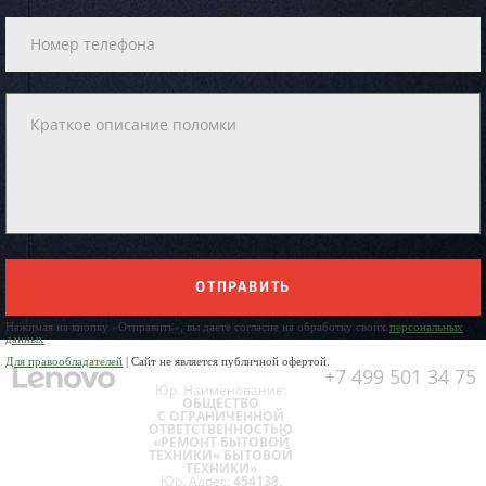
ОТПРАВИТЬ
Нажимая на кнопку «Отправить», вы даете согласие на обработку своих
персональных
данных
Для правообладателей
| Сайт не является публичной офертой.
+7 499 501 34 75
Юр. Наименование:
ОБЩЕСТВО
С ОГРАНИЧЕННОЙ
ОТВЕТСТВЕННОСТЬЮ
«РЕМОНТ БЫТОВОЙ
ТЕХНИКИ» БЫТОВОЙ
ТЕХНИКИ»
Юр. Адрес:
454138,