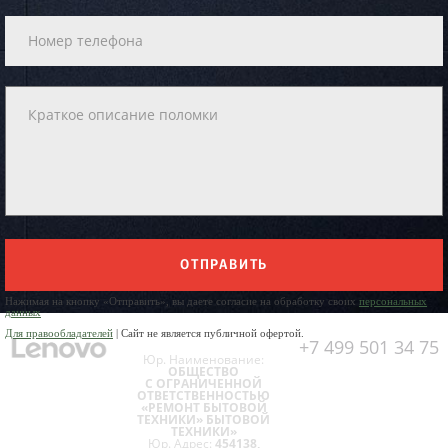
ОТПРАВИТЬ
Нажимая на кнопку «Отправить», вы даете согласие на обработку своих
персональных
данных
Для правообладателей
| Сайт не является публичной офертой.
+7 499 501 34 75
Юр. Наименование:
ОБЩЕСТВО
С ОГРАНИЧЕННОЙ
ОТВЕТСТВЕННОСТЬЮ
«РЕМОНТ БЫТОВОЙ
ТЕХНИКИ» БЫТОВОЙ
ТЕХНИКИ»
Юр. Адрес:
454138,