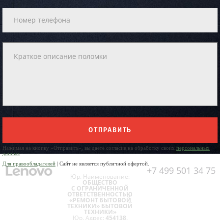
ОТПРАВИТЬ
Нажимая на кнопку «Отправить», вы даете согласие на обработку своих
персональных
данных
Для правообладателей
| Сайт не является публичной офертой.
+7 499 501 34 75
Юр. Наименование:
ОБЩЕСТВО
С ОГРАНИЧЕННОЙ
ОТВЕТСТВЕННОСТЬЮ
«РЕМОНТ БЫТОВОЙ
ТЕХНИКИ» БЫТОВОЙ
ТЕХНИКИ»
Юр. Адрес:
454138,