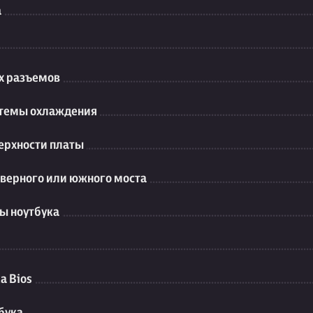
а
их разъемов
стемы охлаждения
ерхности платы
еверного или южного моста
ы ноутбука
а Bios
бука