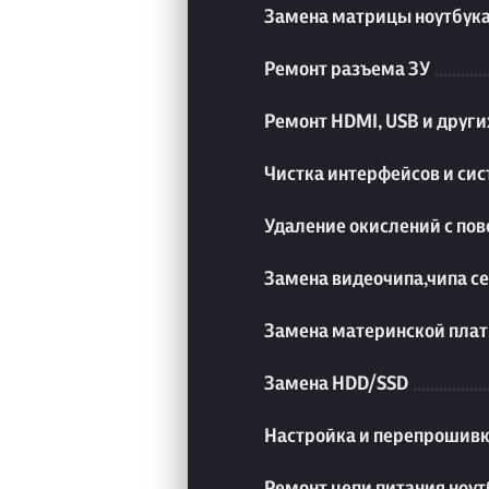
Замена матрицы ноутбук
Ремонт разъема ЗУ
Ремонт HDMI, USB и друг
Чистка интерфейсов и си
Удаление окислений с пов
Замена видеочипа,чипа с
Замена материнской плат
Замена HDD/SSD
Настройка и перепрошивк
Ремонт цепи питания ноут